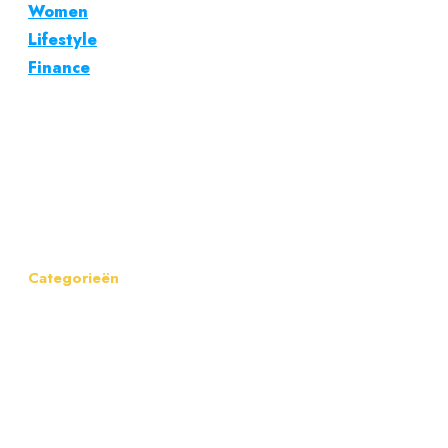
Women
Lifestyle
Finance
Heren
zonnebrillen
trends
Selma
Omari
Categorieën
Address:
Spinnekop
2-3
Email:
info@menlife.nl
Phone:
06-
18883047