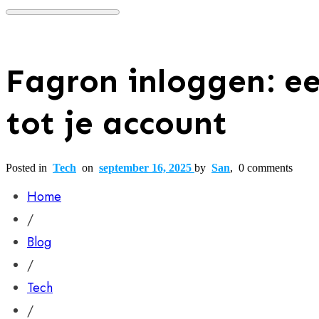
Fagron inloggen: e
tot je account
Posted in
Tech
on
september 16, 2025
by
San
,
0
comments
Home
/
Blog
/
Tech
/