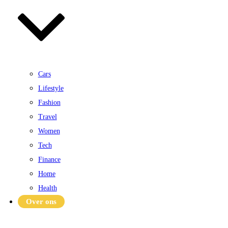
Cars
Lifestyle
Fashion
Travel
Women
Tech
Finance
Home
Health
Over ons