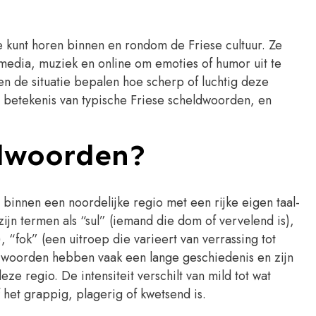
e kunt horen binnen en rondom de Friese cultuur. Ze
media, muziek en online om emoties of humor uit te
en de situatie bepalen hoe scherp of luchtig deze
n betekenis van typische Friese scheldwoorden, en
ldwoorden?
 binnen een noordelijke regio met een rijke eigen taal-
ijn termen als “sul” (iemand die dom of vervelend is),
“fok” (een uitroep die varieert van verrassing tot
e woorden hebben vaak een lange geschiedenis en zijn
 regio. De intensiteit verschilt van mild tot wat
 het grappig, plagerig of kwetsend is.