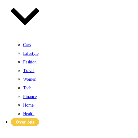
Cars
Lifestyle
Fashion
Travel
Women
Tech
Finance
Home
Health
Over ons