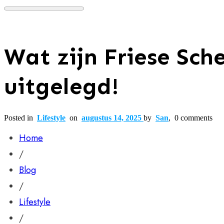
Wat zijn Friese Sch
uitgelegd!
Posted in
Lifestyle
on
augustus 14, 2025
by
San
,
0
comments
Home
/
Blog
/
Lifestyle
/